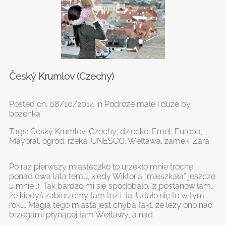
Český Krumlov (Czechy)
Posted on:
08/10/2014
in
Podróże małe i duże
by
bozenka
.
Tags:
Český Krumlov
,
Czechy
,
dziecko
,
Emel
,
Europa
,
Mayoral
,
ogród
,
rzeka
,
UNESCO
,
Wełtawa
,
zamek
,
Zara
Po raz pierwszy miasteczko to urzekło mnie trochę
ponad dwa lata temu, kiedy Wiktoria “mieszkała” jeszcze
u mnie :). Tak bardzo mi się spodobało, iż postanowiłam,
że kiedyś zabierzemy tam też i Ją. Udało się to w tym
roku. Magią tego miasta jest chyba fakt, że leży ono nad
brzegami płynącej tam Wełtawy, a nad