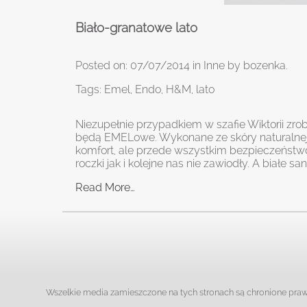
Biało-granatowe lato
Posted on:
07/07/2014
in
Inne
by
bozenka
.
Tags:
Emel
,
Endo
,
H&M
,
lato
Niezupełnie przypadkiem w szafie Wiktorii zrob
będą EMELowe. Wykonane ze skóry naturalnej, 
komfort, ale przede wszystkim bezpieczeństwo 
roczki jak i kolejne nas nie zawiodły. A białe s
Read More…
Wszelkie media zamieszczone na tych stronach są chronione prawa