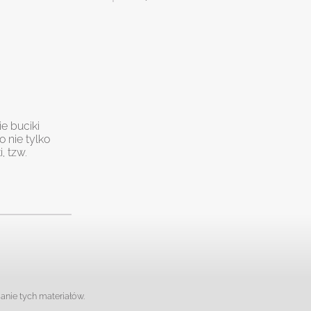
e buciki
 nie tylko
, tzw.
anie tych materiałów.