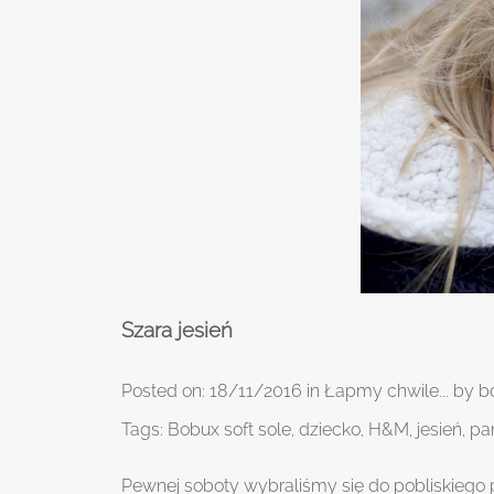
Szara jesień
Posted on:
18/11/2016
in
Łapmy chwile...
by
b
Tags:
Bobux soft sole
,
dziecko
,
H&M
,
jesień
,
pa
Pewnej soboty wybraliśmy się do pobliskiego pa