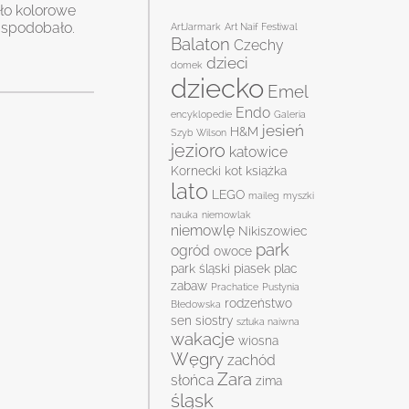
ało kolorowe
ę spodobało.
ArtJarmark
Art Naif Festiwal
Balaton
Czechy
dzieci
domek
dziecko
Emel
Endo
encyklopedie
Galeria
jesień
H&M
Szyb Wilson
jezioro
katowice
Kornecki
kot
książka
lato
LEGO
maileg
myszki
nauka
niemowlak
niemowlę
Nikiszowiec
park
ogród
owoce
park śląski
piasek
plac
zabaw
Prachatice
Pustynia
rodzeństwo
Błedowska
sen
siostry
sztuka naiwna
wakacje
wiosna
Węgry
zachód
Zara
słońca
zima
śląsk