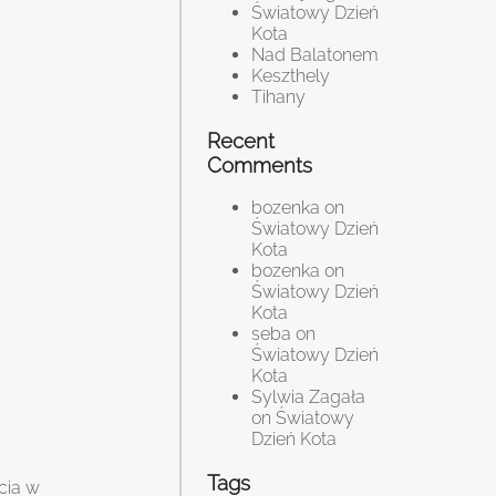
Światowy Dzień
Kota
Nad Balatonem
Keszthely
Tihany
Recent
Comments
bozenka
on
Światowy Dzień
Kota
bozenka
on
Światowy Dzień
Kota
seba
on
Światowy Dzień
Kota
Sylwia Zagała
on
Światowy
Dzień Kota
Tags
cia w