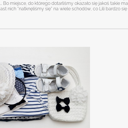
o… Bo miejsce, do którego dotarliśmy okazało się jakoś takie m
miast nich “natknęliśmy się” na wiele schodów, co Lili bardzo si