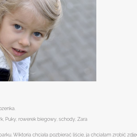
ozenka
.
rk
,
Puky
,
rowerek biegowy
,
schody
,
Zara
rku. Wiktoria chciała pozbierać liście, ja chciałam zrobić zdję