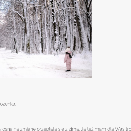
ozenka
.
 wiosna na zmianę przeplata się z zimą. Ja też mam dla Was tr