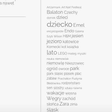
ja nawet
ArtJarmark
Art Naif Festiwal
Balaton
Czechy
dzieci
domek
dziecko
Emel
Endo
encyklopedie
Galeria
jesień
H&M
Szyb Wilson
jezioro
katowice
Kornecki
kot
książka
lato
LEGO
maileg
myszki
nauka
niemowlak
niemowlę
Nikiszowiec
park
ogród
owoce
park śląski
piasek
plac
zabaw
Prachatice
Pustynia
rodzeństwo
Błedowska
sen
siostry
sztuka naiwna
wakacje
wiosna
Węgry
zachód
Zara
słońca
zima
śląsk