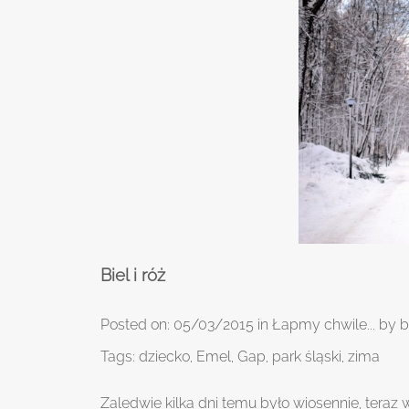
Biel i róż
Posted on:
05/03/2015
in
Łapmy chwile...
by
b
Tags:
dziecko
,
Emel
,
Gap
,
park śląski
,
zima
Zaledwie kilka dni temu było wiosennie, teraz