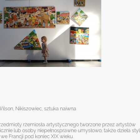
Wilson
,
Nikiszowiec
,
sztuka naiwna
przedmioty rzemiosła artystycznego tworzone przez artystów
icznie lub osoby niepełnosprawne umysłowo; także dzieła sty
 we Francji pod koniec XIX wieku.