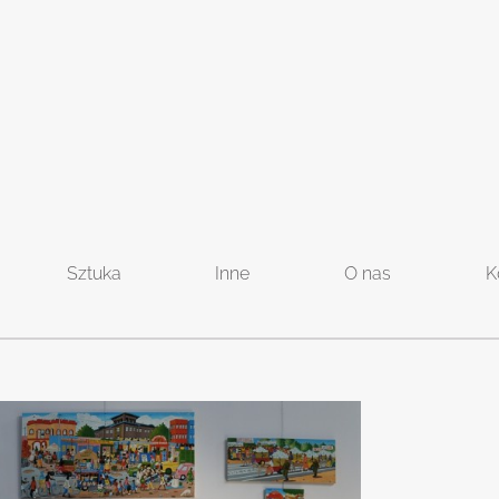
Sztuka
Inne
O nas
K