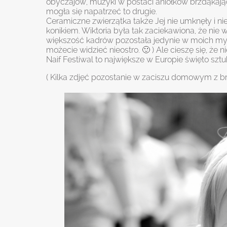
obyczajów, muzyki w postaci aniołków brzdąkają
mogła się napatrzeć to drugie.
Ceramiczne zwierzątka także Jej nie umknęły i n
konikiem. Wiktoria była tak zaciekawiona, że nie w
większość kadrów pozostała jedynie w moich my
możecie widzieć nieostro. 🙂 ) Ale cieszę się, że
Naif Festiwal to największe w Europie święto sztu
( Kilka zdjęć pozostanie w zaciszu domowym z br