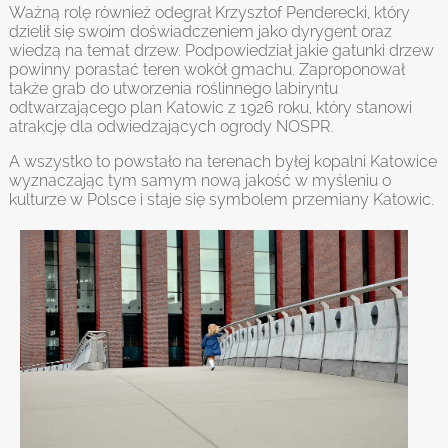
Ważną rolę również odegrał Krzysztof Penderecki, który
dzielił się swoim doświadczeniem jako dyrygent oraz
wiedzą na temat drzew. Podpowiedział jakie gatunki drzew
powinny porastać teren wokół gmachu. Zaproponował
także grab do utworzenia roślinnego labiryntu
odtwarzającego plan Katowic z 1926 roku, który stanowi
atrakcję dla odwiedzających ogrody NOSPR.
A wszystko to powstało na terenach byłej kopalni Katowice
wyznaczając tym samym nową jakość w myśleniu o
kulturze w Polsce i staje się symbolem przemiany Katowic.