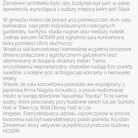
Zamiarem architekta było, aby budynek był sam w sobie
opowieścią wyrastającą z kultury miejsca jakim jest Śląsk.
W gmachu mieści się ponad 400 pomieszczeń, m.in. sala
kameralna, sale prób indywidualnych i sekcyjnych,
garderoby, kantyna, studia nagrań oraz nieduży hotelik.
Jednak sercem NOSPR jest ogromna sala koncertowa,
która pomieści 1800 słuchaczy.
Wnętrza sali koncertowej i kameralnej wypełnia brzozowe
drewno połączone z egzotycznymi gatunkami oraz
uformowany w falujące struktury beton. Temu
wszystkiemu niepowtarzalny charakter nadają 670 punkty
świetlne, a kolejne 500 wzbogacają koncerty o niezwykłe
efekty.
Wiecie, że sala koncertowa powstała we współpracy z
japońską firmą Nagata Acoustics, a prace nadzorował
mistrz w swojej dziedzinie Yasushisa Toyota? To te same
osoby, które pracowały przy budowie takich sal jak Suntory
Hall w Tokio czy Walt Disney Hall w Los
Angeles. Pomysłodawcą udziału Japończyków w proces
tworzenia sali był najwybitniejszy polski pianista, Krystian
Zimerman, który aktywnie uczestniczył podczas budowy
NOSPR.