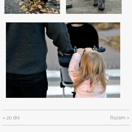
«
20 dni
Razem
»