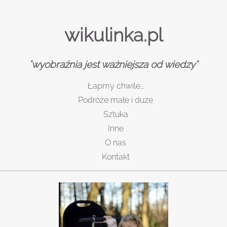
wikulinka.pl
"wyobraźnia jest ważniejsza od wiedzy"
Łapmy chwile…
Podróże małe i duże
Sztuka
Inne
O nas
Kontakt