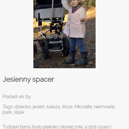
Jesienny spacer
Posted on:
by .
Tags:
dziecko
,
jesień
,
kałuża
,
liście
,
Micralite
,
niemowlę
,
park
,
śląsk
Tydzień temu było pięknie i słonecznie, a dziś szaro i